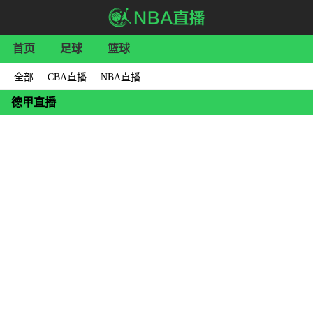
首页
足球
篮球
全部
CBA直播
NBA直播
德甲直播