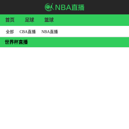
首页
足球
篮球
全部
CBA直播
NBA直播
世界杯直播