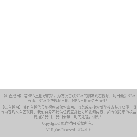
【01直播网】是NBA直播导航站，为方便喜欢NBA的朋友观看视频，每日最新NBA
直播、NBA免费视频直播、NBA直播高清无插件！
【01直播网】所有直播信号和视频录像均由用户收集或从搜索引擎搜索整理获得，所
有内容均来自互联网，我们自身不提供任何直播信号和视频内容，如有侵犯您的权益
请通知我们，我们会第一时间处理，谢谢！
Copyright © 01直播网 版权所有。
All Rights Reserved.
网站地图