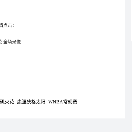
请点击：
花 全场录像
矶火花
康涅狄格太阳
WNBA常规赛