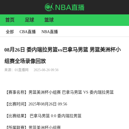
首页
足球
篮球
全部
CBA直播
NBA直播
08月26日 委内瑞拉男篮vs巴拿马男篮 男篮美洲杯小
组赛全场录像回放
来源：01直播网 2025-08-26 09:56
【赛事名称】男篮美洲杯小组赛 巴拿马男篮 VS 委内瑞拉男篮
【比赛时间】2025年08月26日 09:56
【比赛结果】 巴拿马男篮 0:0 委内瑞拉男篮
【所属联赛】
男篮美洲杯小组赛