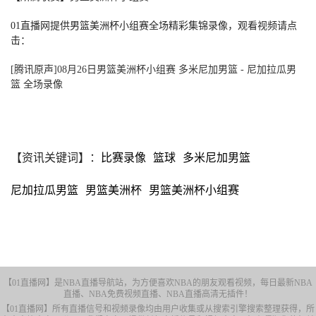
01直播网提供男篮美洲杯小组赛全场精彩集锦录像，观看视频请点
击：
[腾讯原声]08月26日男篮美洲杯小组赛 多米尼加男篮 - 尼加拉瓜男
篮 全场录像
【资讯关键词】：
比赛录像
篮球
多米尼加男篮
尼加拉瓜男篮
男篮美洲杯
男篮美洲杯小组赛
【01直播网】是NBA直播导航站，为方便喜欢NBA的朋友观看视频，每日最新NBA
直播、NBA免费视频直播、NBA直播高清无插件！
【01直播网】所有直播信号和视频录像均由用户收集或从搜索引擎搜索整理获得，所