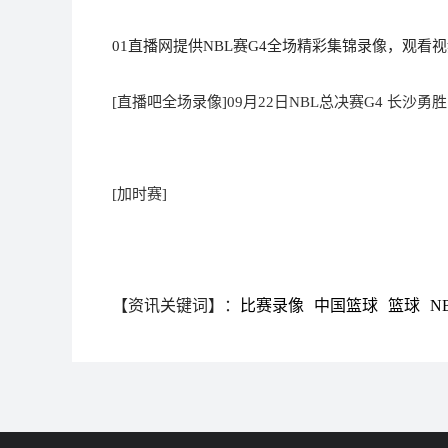
01直播网提供NBL赛G4全场精彩集锦录像，观看
[直播吧全场录像]09月22日NBL总决赛G4 长沙勇胜
[加时赛]
【资讯关键词】：
比赛录像
中国篮球
篮球
N