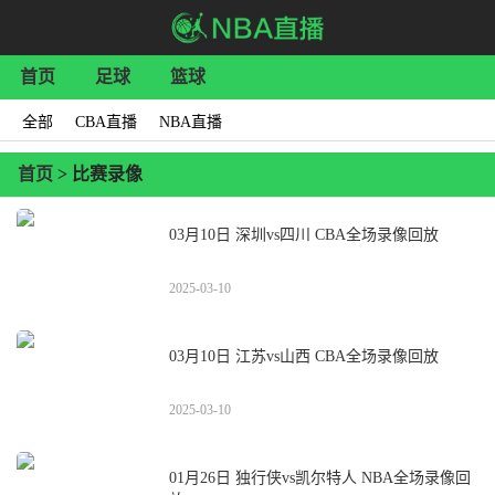
首页
足球
篮球
全部
CBA直播
NBA直播
首页
> 比赛录像
03月10日 深圳vs四川 CBA全场录像回放
2025-03-10
03月10日 江苏vs山西 CBA全场录像回放
2025-03-10
01月26日 独行侠vs凯尔特人 NBA全场录像回